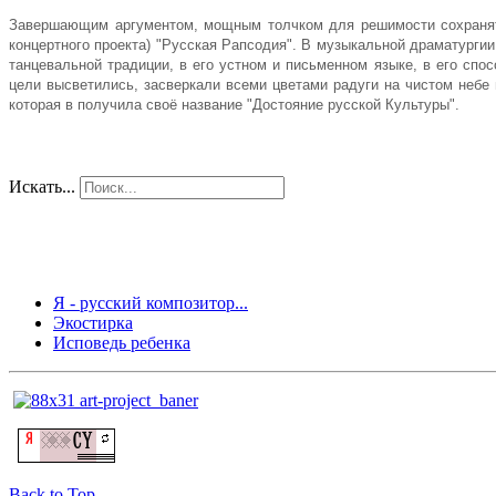
Завершающим аргументом, мощным толчком для решимости сохранять
концертного проекта) "Русская Рапсодия". В музыкальной драматург
танцевальной традиции, в его устном и письменном языке, в его сп
цели высветились, засверкали всеми цветами радуги на чистом небе
которая в получила своё название "Достояние русской Культуры".
Искать...
Я - русский композитор...
Экостирка
Исповедь ребенка
Back to Top