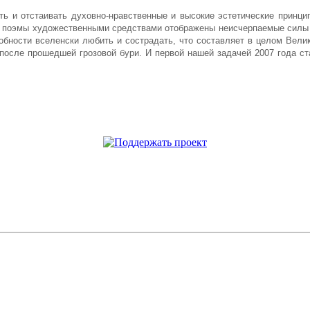
 и отстаивать духовно-нравственные и высокие эстетические принцип
ии поэмы художественными средствами отображены неисчерпаемые силы д
особности вселенски любить и сострадать, что составляет в целом Вел
 после прошедшей грозовой бури. И первой нашей задачей 2007 года ст