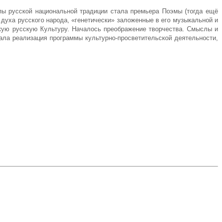
ы русской национальной традиции стала премьера Поэмы (тогда ещё
уха русского народа, «генетически» заложенные в его музыкальной и
икую русскую Культуру. Началось преображение творчества. Смыслы и
ала реализация программы культурно-просветительской деятельности,