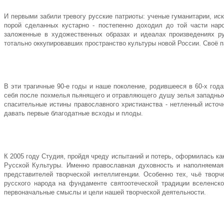
И первыми забили тревогу русские патриоты: ученые гуманитарии, и
порой сделанных кустарно - постепенно доходил до той части нар
заложенные в художественных образах и идеалах произведениях ру
тотально оккупировавших пространство культуры новой России. Своё 
В эти трагичные 90-е годы и наше поколение, родившееся в 60-х год
себя после похмелья пьянящего и отравляющего душу зелья западных к
спасительные истины православного христианства - нетленный источ
давать первые благодатные всходы и плоды.
К 2005 году Студия, пройдя чреду испытаний и потерь, оформилась 
Русской Культуры. Именно православная духовность и наполняемая 
представителей творческой интеллигенции. Особенно тех, чьё творч
русского народа на фундаменте святоотеческой традиции вселенск
первоначальные смыслы и цели нашей творческой деятельности.