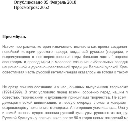
Опубликовано 05 Февраль 2018
Просмотров: 2052
Преамбула.
Истоки программы, которая изначально возникла как проект создани
новейшей истории русского народа, когда всё русское (традиции,
выдвинувшаяся в постперестроечные годы большая часть "творчес
авангардом и проводником в массовое сознание либеральных запад
национальной и духовно-нравственной традиции Великой русской Куль
совестливая часть русской интеллигенции оказалось не готова к таком
Не сразу пришло осознание и у нас, обычных выпускников творчески
(1991-1999).
В этих условиях перед всеми, особенно перед нашим по
совестью, творческими и духовными принципами творчества. Не всем эт
демократической цивилизации, в первую очередь, ломал и коверкал
созревающему поколению молодежи.
А тенденция усиливалась.
Она у
и самой основы существования русской культуры: русского языка, р
Русской Культуры у появившихся после 90-х годов новых поколений 