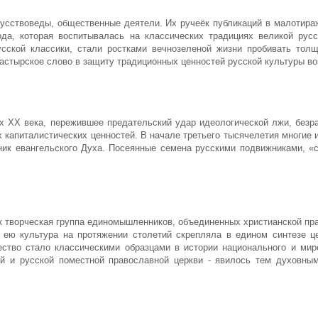
скусствоведы, общественные деятели. Их ручеёк публикаций в малотира
ода, которая воспитывалась на классических традициях великой русс
сской классики, стали ростками вечнозеленой жизни пробивать толщ
пастырское слово в защиту традиционных ценностей русской культуры во
ах XX века, пережившее предательский удар идеологической лжи, безра
апиталистических ценностей. В начале третьего тысячелетия многие из
ник евангельского Духа. Посеянные семена русскими подвижниками, «
как творческая группа единомышленников, объединенных христианской п
ею культура на протяжении столетий скрепляла в едином синтезе це
ество стало классическими образцами в истории национального и мир
ой и русской поместной православной церкви - явилось тем духовн