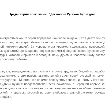
Предыстория программы "Достояние Русской Культуры"
я биографической галереи портретов наиболее выдающихся деятелей ру
 искусство, культура) безжалостно и оголтело задавливалось всем
кой интеллигенции". За хорошо оплачиваемое содержание нуворишей 
ных ценностей
арт-модерна под прикрытием фасадов
"новое русское ису
туры, которая и привела к сегодняшнему духовно-нравственному состо
у повороту событий.
х вузов, вынужденных погрузиться в суету трудовых будней по заработ
колением, стоял выбор: выжить ценой сдачи своей русской культурн
о удалось. Многие, кто не смог преступить совесть и честь, у кого не
 судьбы лучших представителей всех поколений в неравной борьбе за
порно двигалась в сторону не только выхолащивания из общественного 
усской литературы, русской истории в образовательной системе госуд
молодёжи.