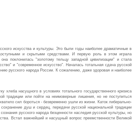
сского искусства и культуры. Это были годы наиболее драматичные в
и доступными и скрытыми средствами. И первую роль в этом играла
она поклонилась "золотому тельцу западной цивилизации" и стала
сство" и "современное искусство"
. Началась тотальная сдача русской
янию русского народа России. К сожалению, даже здоровая и наиболее
ку хлеба насущного в условиях тотального государственного кризиса
ой традиции или пойти на неимоверные лишения, но не поступиться
 хватило сил бороться - безвременно ушли из жизни. Каток либерально-
 сохранение душ и сердец, передачи русской национальной традиции
сознания русского народа безценности наследия русской культуры, но
арства. Встал важнейший и насущный вопрос преемственности Великой