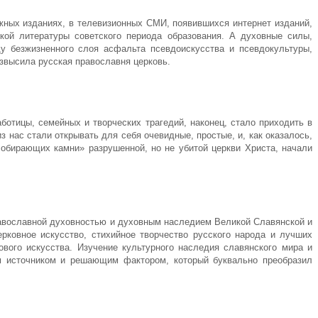
жных изданиях, в телевизионных СМИ, появившихся интернет изданий,
кой литературы советского периода образования. А духовные силы,
у безжизненного слоя асфальта псевдоискусства и псевдокультуры,
звысила русская православня церковь.
ботицы, семейных и творческих трагедий, наконец, стало приходить в
 нас стали открывать для себя очевидные, простые, и, как оказалось,
собирающих камни» разрушенной, но не убитой церкви Христа, начали
равославной духовностью и духовным наследием Великой Славянской и
рковное искусство, стихийное творчество русского народа и лучших
ового искусства. Изучение культурного наследия славянского мира и
ым источником и решающим фактором, который буквально преобразил