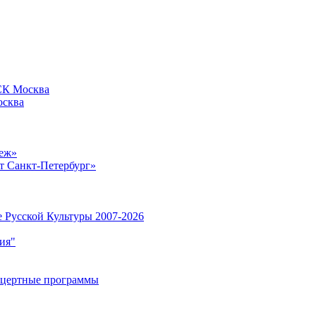
СК Москва
сква
еж»
 Санкт-Петербург»
 Русской Культуры 2007-2026
ия"
нцертные программы