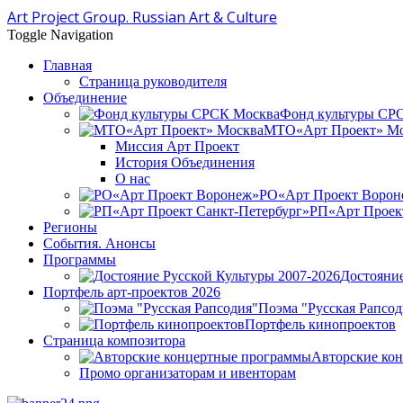
Art Project Group. Russian Art & Culture
Toggle Navigation
Главная
Страница руководителя
Объединение
Фонд культуры СР
МТО«Арт Проект» Мо
Миссия Арт Проект
История Объединения
О нас
РО«Арт Проект Ворон
РП«Арт Проект
Регионы
События. Анонсы
Программы
Достояние
Портфель арт-проектов 2026
Поэма "Русская Рапсод
Портфель кинопроектов
Страница композитора
Авторские ко
Промо организаторам и ивенторам