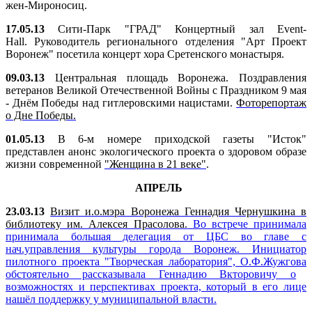
жен-Мироносиц.
17.05.13
Сити-Парк "ГРАД" Концертный зал Event-
Hall. Руководитель регионального отделения "Арт Проект
Воронеж" посетила концерт хора Сретенского монастыря.
09.03.13
Центральная площадь Воронежа. Поздравления
ветеранов Великой Отечественной Войны с Праздником 9 мая
- Днём Победы над гитлеровскими нацистами.
Фоторепортаж
о Дне Победы.
01.05.13
В 6-м номере приходской газеты "Исток"
представлен анонс экологического проекта о здоровом образе
жизни современной
"Женщина в 21 веке"
.
АПРЕЛЬ
23.03.13
Визит и.о.мэра Воронежа Геннадия Чернушкина в
библиотеку им. Алексея Прасолова.
Во встрече принимала
принимала большая делегация от ЦБС во главе с
нач.управления культуры города Воронеж. Инициатор
пилотного проекта "Творческая лаборатория", О.Ф.Жужгова
обстоятельно рассказывала Геннадию Вкторовичу о
возможностях и перспективах проекта, который в его лице
нашёл поддержку у муниципальной власти.