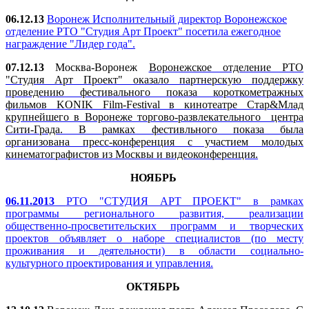
06.12.13
Воронеж Исполнительный директор Воронежское
отделение РТО "Студия Арт Проект" посетила ежегодное
награждение "Лидер года".
07.12.13
Москва-Воронеж
Воронежское отделение РТО
"Студия Арт Проект" оказало партнерскую поддержку
проведению фестивального показа короткометражных
фильмов KONIK Film-Festival в кинотеатре Стар&Млад
крупнейшего в Воронеже торгово-развлекательного центра
Сити-Града. В рамках фестивльного показа была
организована пресс-конференция с участием молодых
кинематографистов из Москвы и видеоконференция.
НОЯБРЬ
06.11.2013
РТО "СТУДИЯ АРТ ПРОЕКТ" в рамках
программы регионального развития, реализации
общественно-просветительских программ и творческих
проектов объявляет о наборе специалистов (по месту
проживания и деятельности) в области социально-
культурного проектирования и управления.
ОКТЯБРЬ