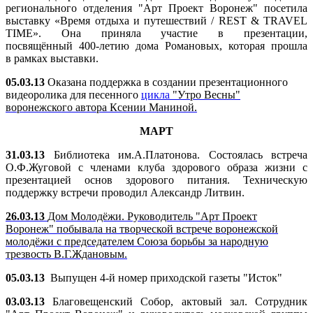
регионального отделения "Арт Проект Воронеж" посетила
выставку «Время отдыха и путешествий / REST & TRAVEL
TIME». Она приняла участие в презентации,
посвящённый 400-летию дома Романовых, которая прошла
в рамках выставки.
05.03.13
Оказана поддержка в создании презентационного
видеоролика для песенного
цикла
"Утро Весны"
воронежского автора Ксении Маниной.
МАРТ
31.03.13
Библиотека им.А.Платонова. Состоялась встреча
О.Ф.Жуговой с членами клуба здорового образа жизни с
презентацией основ здорового питания. Техническую
поддержку встречи проводил Александр Литвин.
26.03.13
Дом Молодёжи.
Руководитель "Арт Проект
Воронеж" побывала на творческой встрече воронежской
молодёжи с председателем Союза борьбы за народную
трезвость В.Г.Ждановым
.
05.03.13
Выпущен 4-й номер приходской газеты "Исток"
03.03.13
Благовещенский Собор, актовый зал. Сотрудник