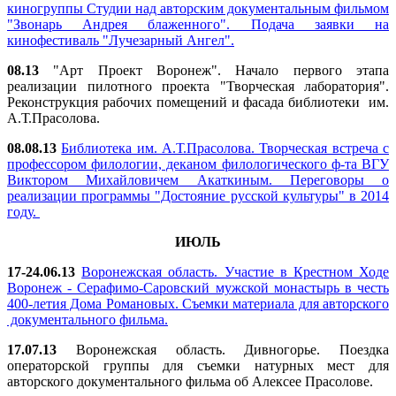
киногруппы Студии над авторским документальным фильмом
"Звонарь Андрея блаженного". Подача заявки на
кинофестиваль "Лучезарный Ангел".
08.13
"Арт Проект Воронеж". Начало первого этапа
реализации пилотного проекта "Творческая лаборатория".
Реконструкция рабочих помещений и фасада библиотеки им.
А.Т.Прасолова.
08.08.13
Библиотека им. А.Т.Прасолова. Творческая встреча с
профессором филологии, деканом филологического ф-та ВГУ
Виктором Михайловичем Акаткиным. Переговоры о
реализации программы "Достояние русской культуры" в 2014
году.
ИЮЛЬ
17-24.06.13
Воронежская область. Участие в Крестном Ходе
Воронеж - Серафимо-Саровский мужской монастырь в честь
400-летия Дома Романовых. Съемки материала для авторского
документального фильма.
17.07.13
Воронежская область. Дивногорье. Поездка
операторской группы для съемки натурных мест для
авторского документального фильма об Алексее Прасолове.