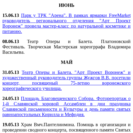
ИЮНЬ
15.06.13
Парк у ТРК "Арена". В рамках ярмарки FreeMarket
руководитель регионального отделения "Арт Проект
Воронеж" провела мастер-класс по натуральной косметике и
питанию.
08.06.13
Театр Оперы и Балета. Платоновский
Фестиваль. Творческая Мастерская хореогррафа Владимира
Васильева.
МАЙ
31.05.13
Театр Оперы и Балета. "Арт Проект Воронеж" и
художественный руководитель группы Жужгов В.В. посетили
концерт, посвященый 75-летию воронежского
хореографического училища.
24.05.13
Площадь Благовещенского Собора. Фоторепортаж о
1-й Славянской хоровой Ассамблеи в дни праздника
Славянской письменности и Культуры и день памяти святых
равноапостольных Кирилла и Мефодия.
19.05.13
Храм Вмч.Пантелиимона. Помощь в организации и
проведении сводного концерта, посвященного памяти Святых