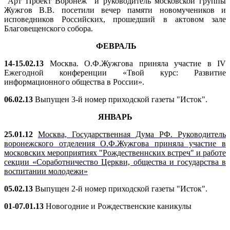
"Арт Проект Воронеж" и руководитель московской группы
Жужгов В.В. посетили вечер памяти новомучеников и
исповедников Российских, прошедший в актовом зале
Благовещенского собора.
ФЕВРАЛЬ
14-15.02.13
Москва. О.Ф.Жужгова приняла участие в IV
Ежегодной конференции «Твой курс: Развитие
информационного общества в России».
06.02.13
Выпущен 3-й номер приходской газеты "Исток".
ЯНВАРЬ
25.01.12
Москва, Государственная Дума РФ. Руководитель
воронежского отделения О.Ф.Жужгова приняла участие в
московских мероприятиях "Рождественнских встреч" и работе
секции «Соработничество Церкви, общества и государства в
воспитании молодежи»
05.02.13
Выпущен 2-й номер приходской газеты "Исток".
01-07.01.13
Новогодние и Рождественские каникулы