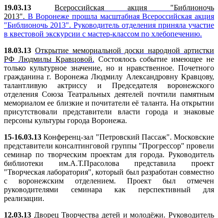
19.03.13
Всероссийская акция "Библионочь
2013".
В Воронеже прошла масштабная Всероссийская акция
"Библионочь 2013". Руководитель отделения приняла участие
в квестовой экскурсии с мастер-классом по хлебопечению.
18.03.13
Открытие мемориальной доски народной артистки
РФ Людмилы Кравцовой.
Состоялось событие имеющее не
только культурное значение, но и нравственное. Почетного
гражданина г. Воронежа Людмилу Александровну Кравцову,
талантливую актриссу и Председателя воронежского
отделения Союза Театральных деятелей почтили памятным
мемориалом ее близкие и почитатели её таланта. На открытии
присутствовали представители власти города и знаковые
персоны культуры города Воронежа.
15-16.03.13
Конференц-зал "Петровский Пассаж". Московские
представители консалтинговой группы "Прогрессор" провели
семинар по творческим проектам для города. Руководитель
библиотеки им.А.Т.Прасолова представила проект
"Творческая лаборатория", который был разработан совместно
с воронежским отделением. Проект был отмечен
руководителями семинара как перспективный для
реализации.
12.03.13
Дворец Творчества детей и молодёжи. Руководитель