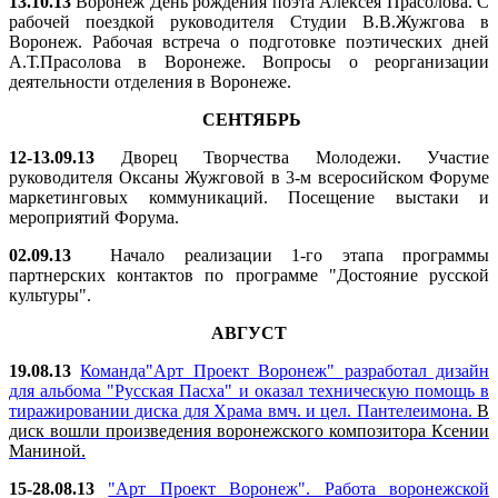
13.10.13
Воронеж
День рождения поэта Алексея Прасолова. С
рабочей поездкой руководителя Студии В.В.Жужгова в
Воронеж. Рабочая встреча о подготовке поэтических дней
А.Т.Прасолова в Воронеже. Вопросы о реорганизации
деятельности отделения в Воронеже.
СЕНТЯБРЬ
12-13.09.13
Дворец Творчества Молодежи. Участие
руководителя Оксаны Жужговой в 3-м всеросийском Форуме
маркетинговых коммуникаций. Посещение выстаки и
мероприятий Форума.
02.09.13
Начало реализации 1-го этапа
программы
партнерских контактов по программе "Достояние русской
культуры".
АВГУСТ
19.08.13
Команда"Арт Проект Воронеж" разработал дизайн
для альбома "Русская Пасха" и оказал техническую помощь в
тиражировании диска для Храма вмч. и цел. Пантелеимона.
В
диск вошли произведения воронежского композитора Ксении
Маниной.
15-28.08.13
"Арт Проект Воронеж". Работа воронежской