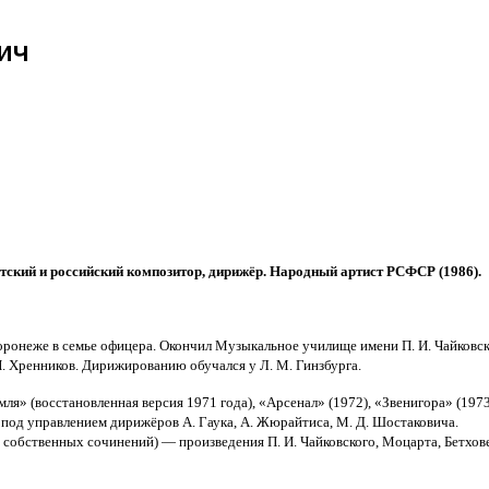
ич
етский и российский композитор, дирижёр. Народный артист РСФСР (1986)
.
Воронеже в семье офицера. Окончил Музыкальное училище имени П. И. Чайковск
 Н. Хренников. Дирижированию обучался у Л. М. Гинзбурга.
я» (восстановленная версия 1971 года), «Арсенал» (1972), «Звенигора» (1973
под управлением дирижёров А. Гаука, А. Жюрайтиса, М. Д. Шостаковича.
собственных сочинений) — произведения П. И. Чайковского, Моцарта, Бетхове