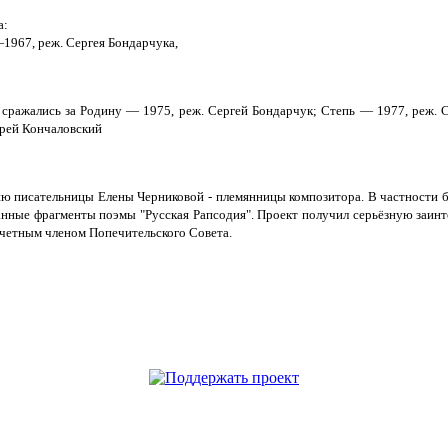
а:
1967, реж. Сергея Бондарчука,
и сражались за Родину — 1975, реж. Сергей Бондарчук; Степь — 1977, реж. 
дрей Кончаловский
ию писательницы Елены Черниковой - племянницы композитора. В частности б
ианные фрагменты поэмы "Русская Рапсодия". Проект получил серьёзную заин
очетным членом Попечительского Совета.