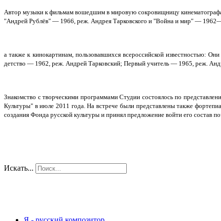
Автор музыки к фильмам вошедшим в мировую сокровищницу кинематограф
"Андрей Рублёв" — 1966, реж. Андрея Тарковского и "Война и мир" — 1962—
а также к кинокартинам, пользовавшихся всероссийской известностью: Он
детство — 1962, реж. Андрей Тарковский; Первый учитель — 1965, реж. Ан
Знакомство с творческими программами Студии состоялось по представлен
Культуры" в июле 2011 года. На встрече были представлены также фортеп
создания Фонда русской культуры и принял предложение войти его состав п
Искать...
Я - русский композитор...