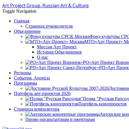
Art Project Group. Russian Art & Culture
Toggle Navigation
Главная
Страница руководителя
Объединение
Фонд культуры СР
МТО«Арт Проект» Мо
Миссия Арт Проект
История Объединения
О нас
РО«Арт Проект Ворон
РП«Арт Проект
Регионы
События. Анонсы
Программы
Достояние
Портфель арт-проектов 2026
Поэма "Русская Рапсод
Портфель кинопроектов
Страница композитора
Авторские ко
Промо организаторам и ивенторам