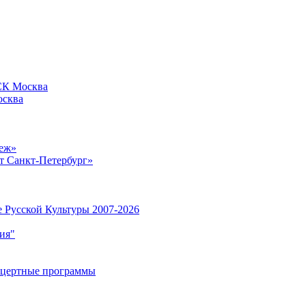
СК Москва
сква
еж»
 Санкт-Петербург»
 Русской Культуры 2007-2026
ия"
нцертные программы