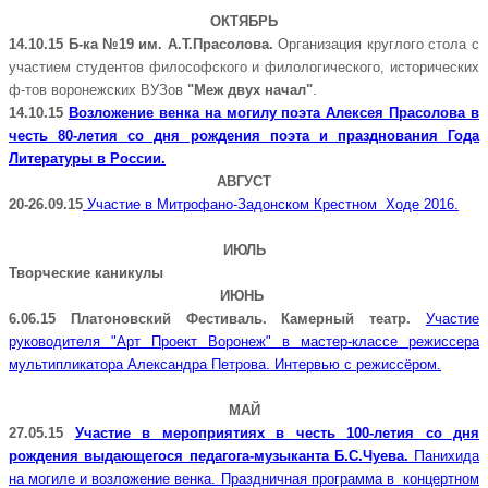
ОКТЯБРЬ
14.10.15 Б-ка №19 им. А.Т.Прасолова.
Организация круглого стола с
участием студентов философского и филологического, исторических
ф-тов воронежских ВУЗов
"Меж двух начал"
.
14.10.15
Возложение венка на могилу поэта Алексея Прасолова в
честь 80-летия со дня рождения поэта и празднования Года
Литературы в России.
АВГУСТ
20-2
6.09.15
Участие в Митрофано-Задонском Крестном Ходе 2016.
ИЮЛЬ
Творческие каникулы
ИЮНЬ
6.06.15 Платоновский Фестиваль. Камерный театр.
Участие
руководителя "Арт Проект Воронеж" в мастер-классе режиссера
мультипликатора Александра Петрова. Интервью с режиссёром.
МАЙ
27.05.15
Участие в мероприятиях в честь 100-летия со дня
П
рождения выдающегося педагога-музыканта Б.С.Чуева.
анихида
на могиле и возложение венка. Праздничная программа в концертном