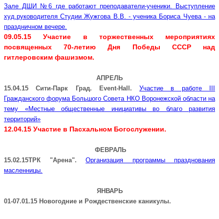
Зале ДШИ №6 где работают преподаватели-ученики. Выступление
худ.руководителя Студии Жужгова В.В. - ученика Бориса Чуева - на
праздничном вечере.
09.05.15 Участие в торжественных мероприятиях
посвященных 70-летию Дня Победы СССР над
гитлеровским фашизмом.
АПРЕЛЬ
15.04.15
Сити-Парк Град. Event-Hall.
Участие в работе
III
Гражданского форума Большого Совета НКО Воронежской области на
тему «Местные общественные инициативы во благо развития
территорий»
12.04.15 Участие в Пасхальном Богослужении.
ФЕВРАЛЬ
15.02.15
ТРК "Арена".
Организация программы празднования
масленницы.
ЯНВАРЬ
01-07.01.15
Новогодние и Рождественские каникулы.