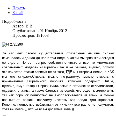
Печать
E-mail
Подробности
Автор:
В.В.
Опубликовано 01 Ноябрь 2012
Просмотров: 181668
За сто лет своего существования стиральная машина сильно
изменилась и дошла до нас в том виде, в каком мы привыкли сегодня
ее видеть. Но вот, вопрос собственно чистоты все, то множество
современных моделей «стиралок» так и не решает, видимо, потому
что качество стирки зависит не от того, ГДЕ мы стираем белье, а КАК
мы его стираем.
Стирать можно по-разному: можно стирать с
применением стирального порошка, который содержит ПАВы,
щелочи, эмульгаторы жиров, химические и оптические отбеливатели,
отдушки, энзимы, а также балласт из солей, что ведет к аллергиям,
так как порошок полностью не выполаскивается из ткани, а можно
попытаться решить проблему чистоты без вреда для здоровья.
Конечно, полностью избавиться от «химии» все равно не получится,
хотя бы потому, что не всем доступна зола ))