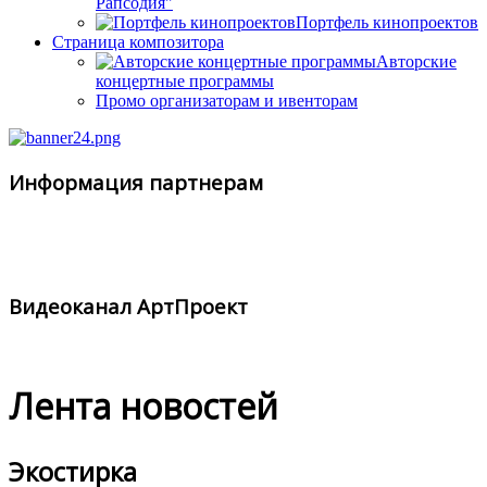
Рапсодия"
Портфель кинопроектов
Страница композитора
Авторские
концертные программы
Промо организаторам и ивенторам
Информация партнерам
Видеоканал АртПроект
Лента новостей
Экостирка