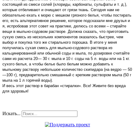
состоящей из смеси солей (хлориды, карбонаты, сульфаты и т. д.),
которые отбеливают и очищают от грязи ткань. Сегодня нам не
обязательно ехать к морю с мешком грязного белья, чтобы постирать
его, есть альтернативное
решение,
которое подсказали мне друзья и
я, испробовав этот совет на практике, делюсь со всеми
– стирайте
вещи в мыльно-содовом растворе
. Должна сказать, что приготовить
сухую смесь из нескольких компонентов оказалось быстрее, чем
выбор и покупка того же стирального порошка. В итоге у меня
получилась сухая смесь для мыльно-содового раствора из
кальцинированной или обычной соды и мыла, по дозировке считайте
сами из расчета 20— 30 г. мыла и 10 г. соды на 5 л. воды или на 1 кг.
сухого белья, а чтобы белье было белым можно добавить к
мыльному раствору небольшое количество скипидара (на ведро — 50
—100 г), предварительно смешанный с крепким раствором мыла (50 г
мыла на 1 л горячей воды).
И весь этот раствор в барабан «стиралки». Все! Живите без вреда
для здоровья!
Искать...