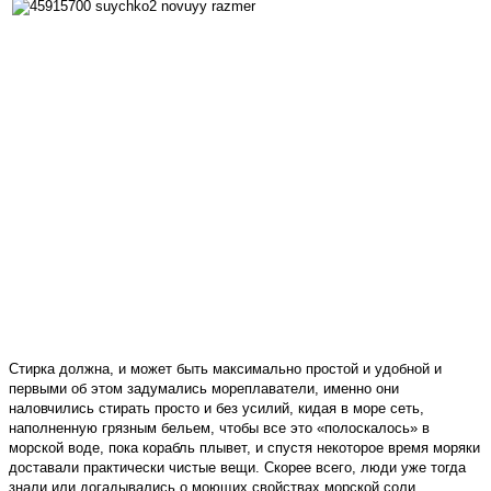
Стирка должна, и может быть максимально простой и удобной и
первыми об этом
задумались мореплаватели,
именно они
наловчились стирать просто и без усилий, кидая в море сеть,
наполненную грязным бельем, чтобы все это «полоскалось» в
морской воде, пока корабль плывет, и спустя некоторое время моряки
доставали практически чистые вещи. Скорее всего, люди уже тогда
знали или догадывались о моющих свойствах морской соли,