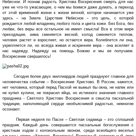
Небесное. И познав радость Христова Воскресения смерть для нас
уже не что-то ужасающее, о чем мы боимся даже думать, а переход
от этой временной жизни к жизни вечной, которое начинается уже
здесь – на Земле. Царствие Небесное – это цель, с которой
рождается любой младенец любого пола и цвета кожи. Без Бога, без
любви, без веры все остальное не имеет смысла! Все в этом мире
преходящее, зима сменяется весной, холод сменяется теплом,
человек растет и взрослеет, но остается вера. Колеблется ли она,
укрепляется ли, но всегда живая и искренняя вера - она вселяет в
нас надежду. Надежду на помощь Божию и мы ее получаем.
Воскресение свершилось!
Сегодня более двух миллиардов людей празднуют главное для
человечества событие – Воскресение Христово. В России, кажется,
нет человека, который перед Пасхой не вымыл бы окна, не напек или
не купил куличи, не покрасил яйца, но истинного значения главного
праздника - Светлого Христово Воскресения и смысла пасхальной
традиции, наполняющей сердце необъяснимой радостью, немногие
осознают.
Первая неделя по Пасхе – Светлая седмица – это сплошной
праздник. Каждый день совершаются пасхальные богослужения с
крестным ходом с колокольным звоном, среди всеобщего веселья
слышны крики «Христос Воскресе»! Радостный колокольный звон