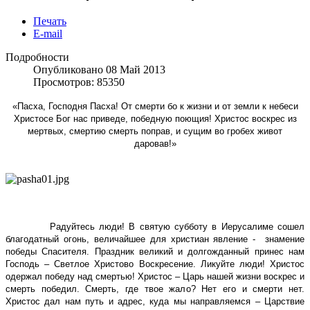
Печать
E-mail
Подробности
Опубликовано 08 Май 2013
Просмотров: 85350
«Пасха, Господня Пасха! От смерти бо к жизни и от земли к небеси
Христосе Бог нас приведе, победную поющия! Христос воскрес из
мертвых, смертию смерть поправ, и сущим во гробех живот
даровав!»
Радуйтесь люди! В святую субботу в Иерусалиме сошел
благодатный огонь, величайшее для христиан явление - знамение
победы Спасителя. Праздник великий и долгожданный принес нам
Господь – Светлое Христово Воскресение. Ликуйте люди! Христос
одержал победу над смертью! Христос – Царь нашей жизни воскрес и
смерть победил. Смерть, где твое жало? Нет его и смерти нет.
Христос дал нам путь и адрес, куда мы направляемся – Царствие