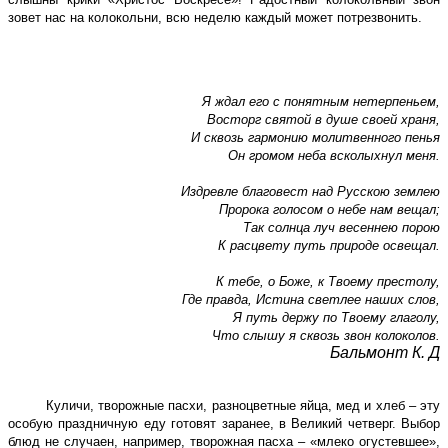
зовет нас на колокольни, всю неделю каждый может потрезвонить.
Я ждал его с понятным нетерпеньем,
Восторг святой в душе своей храня,
И сквозь гармонию молитвенного пенья
Он громом неба всколыхнул меня.
Издревле благовест над Русскою землею
Пророка голосом о небе нам вещал;
Так солнца луч весеннею порою
К расцвету путь природе освещал.
К тебе, о Боже, к Твоему престолу,
Где правда, Истина светлее наших слов,
Я путь держу по Твоему глаголу,
Что слышу я сквозь звон колоколов.
Бальмонт К. Д
Куличи, творожные пасхи, разноцветные яйца, мед и хлеб – эту
особую праздничную еду готовят заранее, в Великий четверг. Выбор
блюд не случаен, например, творожная пасха – «млеко огустевшее»,