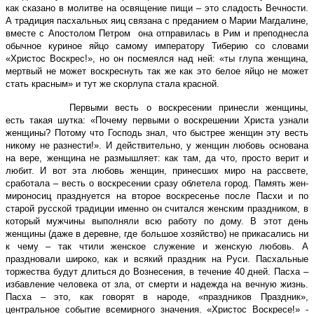
как сказано в молитве на освящение пищи – это сладость Вечности.
А традиция пасхальных яиц связана с преданием о Марии Магдалине,
вместе с Апостолом Петром она отправилась в Рим и преподнесла
обычное куриное яйцо самому императору Тиберию со словами
«Христос Воскрес!», но он посмеялся над ней: «ты глупа женщина,
мертвый не может воскреснуть так же как это белое яйцо не может
стать красным» и тут же скорлупа стала красной.
Первыми весть о воскресении принесли женщины,
есть такая шутка: «Почему первыми о воскрешении Христа узнали
женщины? Потому что Господь знал, что быстрее женщин эту весть
никому не разнести!». И действительно, у женщин любовь основана
на вере, женщина не размышляет: как там, да что, просто верит и
любит. И вот эта любовь женщин, принесших миро на рассвете,
сработала – весть о воскресении сразу облетела город. Память жен-
мироносиц празднуется на второе воскресенье после Пасхи и по
старой русской традиции именно он считался женским праздником, в
который мужчины выполняли всю работу по дому. В этот день
женщины (даже в деревне, где большое хозяйство) не прикасались ни
к чему – так чтили женское служение и женскую любовь. А
праздновали широко, как и всякий праздник на Руси. Пасхальные
торжества будут длиться до Вознесения, в течение 40 дней. Пасха –
избавление человека от зла, от смерти и надежда на вечную жизнь.
Пасха – это, как говорят в народе, «праздников Праздник»,
центральное событие всемирного значения. «Христос Воскресе!» -