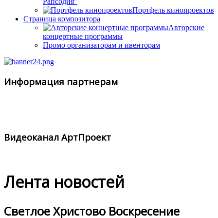
Рапсодия"
Портфель кинопроектов
Страница композитора
Авторские
концертные программы
Промо организаторам и ивенторам
Информация партнерам
Видеоканал АртПроект
Лента новостей
Светлое Христово Воскресение