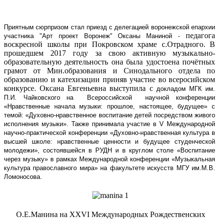
Приятным сюрпризом стал приезд с делегацией воронежской епархии
педагога
участника "Арт проект Воронеж" Оксаны Маниной -
воскресной школы при Покровском храме с.Отрадного. В
прошедшем 2017 году за свою активную музыкально-
образовательную деятельность она была удостоена почётных
грамот от Мин.образования и Синодального отдела по
образованию и катехизации приняв участие во всеросийском
конкурсе. Оксана Евгеньевна выступила с
докладом МГК им.
П.И. Чайковского на
Всероссийской научной конференции
«Нравственные начала музыки: прошлое, настоящее, будущее» с
темой: «Духовно-нравственное воспитание детей посредством живого
исполнения музыки». Также принимала участие в V Международной
научно-практической конференции «Духовно-нравственная культура в
высшей школе: нравственные ценности и будущее студенческой
молодежи», состоявшейся в РУДН и в круглом столе «Воспитание
через музыку» в рамках Международной конференции «Музыкальная
культура православного мира» на факультете искусств МГУ им.М.В.
Ломоносова.
О.Е.Манина на XXVI Международных Рождественских