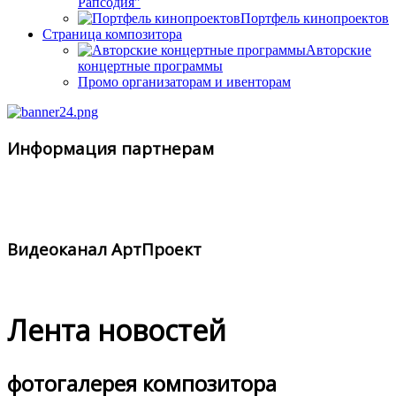
Рапсодия"
Портфель кинопроектов
Страница композитора
Авторские
концертные программы
Промо организаторам и ивенторам
Информация партнерам
Видеоканал АртПроект
Лента новостей
фотогалерея композитора