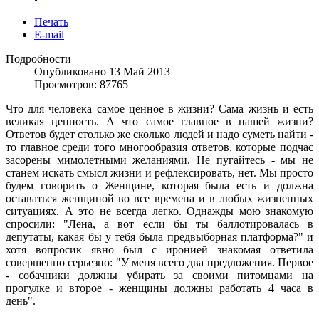
Печать
E-mail
Подробности
Опубликовано 13 Май 2013
Просмотров: 87765
Что для человека самое ценное в жизни? Сама жизнь и есть
великая ценность. А что самое главное в нашей жизни?
Ответов будет столько же сколько людей и надо суметь найти -
то главное среди того многообразия ответов, которые подчас
засорены мимолетными желаниями. Не пугайтесь - мы не
станем искать смысл жизни и рефлексировать, нет. Мы просто
будем говорить о Женщине, которая была есть и должна
оставаться женщиной во все времена и в любых жизненных
ситуациях. А это не всегда легко. Однажды мою знакомую
спросили: "Лена, а вот если бы ты баллотировалась в
депутаты, какая бы у тебя была предвыборная платформа?" и
хотя вопросик явно был с иронией знакомая ответила
совершенно серьезно: "У меня всего два предложения. Первое
- собачники должны убирать за своими питомцами на
прогулке и второе - женщины должны работать 4 часа в
день".