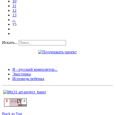
10
11
12
13
...
15
Искать...
Я - русский композитор...
Экостирка
Исповедь ребенка
Back to Top