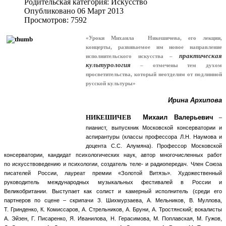
Родительская категория:
Искусство
Опубликовано 06 Март 2013
Просмотров: 7592
«Уроки Михаила
Никешичева
, его лекции,
концерты, развиваемое им новое направление
практическая
исполнительского искусства –
культурология
– отмечены тем духом
просветительства, который неотделим от подлинной
русской культуры»
Ирина Архипова
НИКЕШИЧЕВ
Михаил Валерьевич
–
пианист, выпускник Московской консерватории и
аспирантуры (классы профессора Л.Н. Наумова и
доцента С.С. Алумяна). Профессор Московской
консерватории, кандидат психологических наук, автор многочисленных работ
по искусствоведению и психологии, создатель теле- и радиопередач. Член Союза
писателей России, лауреат премии «Золотой Витязь». Художественный
руководитель международных музыкальных фестивалей в России и
Великобритании. Выступает как солист и камерный исполнитель (среди его
партнеров по сцене – скрипачи З. Шихмурзаева, А. Мельников, В. Муллова,
Т. Гринденко, К. Комиссаров, А. Стрельников, А. Бруни, А. Тростянский; вокалисты
А. Эйзен, Г. Писаренко, Я. Иванилова, Н. Герасимова, М. Поплавская, М. Гужов,